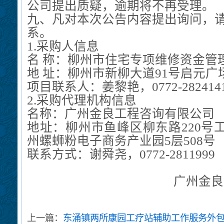
公司
提出质疑，逾期将不再受理。
九、
凡对本次公告内容提出询问，
系。
1.
采购人信息
名
称：柳州市住宅专项维修资金管
地
址：柳州市新柳大道
91
号启元广
项目联系人：
姜黎艳
，
0772-
282414
2.
采购代理机构信息
名称：广州金良工程咨询有限公司
地址：
柳州市鱼峰区柳东路
220
州螺蛳粉电子商务产业园5层508号
联系方式：
谢舜尧，
0772-2811999
广州金良
上一篇：
东涌镇两所康园工疗站辅助工作服务外包