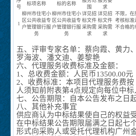
序
服务范
服务要
标项名称
标的名称
号
围
求
柳州市住宅小
柳州市住宅小
详见招
详见招
不限，在
区公共收益专
区公共收益专
标文件
标文件
考核标准
1
户管理银行服
户管理银行服
采购需
采购需
不合格的
务
务
求
求
五、评审专家名单：
蔡向霞、黄力
罗海波
、潘文迪、姜黎艳
六、代理服务收费标准及金额：
1
、总收费金额：人民币
13500.00
元
2
、收费标准：本项目代理服务费按
人须知
前附表
第
4
点
规定向
每位中标
七、公告期限：自本公告发布之日
八、其他补充事宜
供应商认为
中标
结果使自己的权益
在
中标
结果公告期限届满之日起七
形式向采购人或受托代理机构
广州